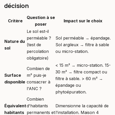
décision
Question à se
Critère
Impact sur le choix
poser
Le sol est-il
perméable ?
Sol perméable → épandage.
Nature du
(test de
Sol argileux → filtre à sable
sol
percolation
ou micro-station.
obligatoire)
< 15 m² → micro-station. 15-
Combien de
30 m² → filtre compact ou
Surface
m² puis-je
filtre à sable. > 60 m² →
disponible
consacrer à
épandage ou
l'ANC ?
phytoépuration.
Combien
Équivalent
d'habitants
Dimensionne la capacité de
habitants
permanents et
l'installation. Maison 4